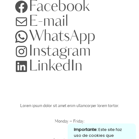
Facebook
E-mail
WhatsApp
Instagram
LinkedIn
Expediente
Lorem ipsum dolor sit amet enim ullamcorper lorem tortor.
Monday – Friday:
Importante:
Este site faz
00
00
6
– 10
uso de cookies que