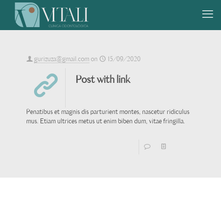
gurizuza@gmail.com
on
15/09/2020
Post with link
http://muffingroup.com/
Penatibus et magnis dis parturient montes, nascetur ridiculus
mus. Etiam ultrices metus ut enim biben dum, vitae fringilla.
0
Read more