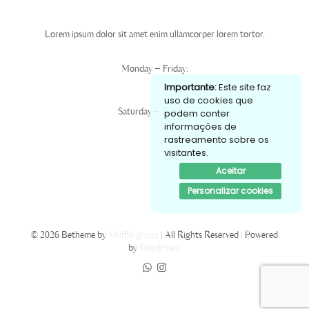
Expediente
Lorem ipsum dolor sit amet enim ullamcorper lorem tortor.
Monday – Friday:
Importante:
Este site faz
00
00
6
– 10
uso de cookies que
podem conter
Saturday – Sunday:
informações de
00
00
8
– 8
rastreamento sobre os
visitantes.
Aceitar
Personalizar cookies
© 2026 Betheme by
Muffin group
| All Rights Reserved | Powered
by
WordPress