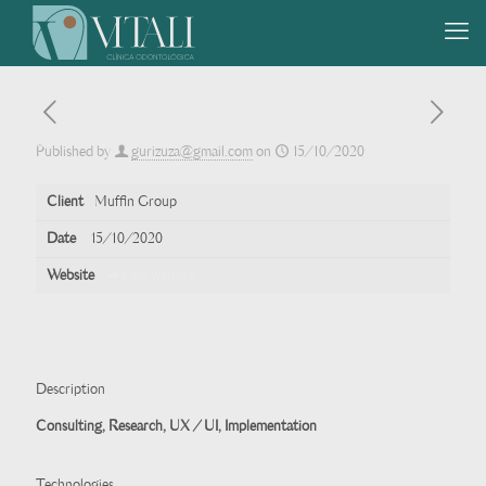
Published by
gurizuza@gmail.com
on
15/10/2020
Client
Muffin Group
Date
15/10/2020
Website
View website
Description
Consulting, Research, UX / UI, Implementation
Technologies